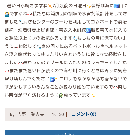
暑い日が続きますね
7月最後の日曜日
皆様は海に
山に
ですかね
私たちは消防団の訓練で水害対策訓練をしてき
ました
消防センターのプールを利用してゴムボートの漕艇
訓練・溺者引き上げ訓練・着衣入水訓練
服を着て水に入る
と想像以上に水の抵抗があります
もしもの時に慌てないよ
うに
体験して
身の回りにあるペットボトルやヘルメット
を浮き輪代わりに使ったりいざという時に役に立つ経験をし
ました
暑かったのでプールに入れたのはラッキーでしたが
まだまだ暑い日が続くので海や川に行くときは周りに気を
配り楽しんでください
コロナもなかなか落ち着かないで
すが少しずついろんなことが変わり始めていますので
楽し
い時間が早く訪れるように
願っています
by
吉野 登志夫
16:20
コメント(0)