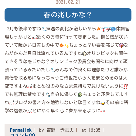
2021.02.21
春の兆しかな？
2月も後半ですね
気温の変化が激しいから
体調管
理しっかりと
近くのお寺に行ってきました。梅と桜が咲い
ていて暖かい日差しの中で
ちょっと早い春を感じて
な
んだかんだ月日は流れているんですね
オリンピックも開催
できそうな感じかな？オリンピック委員会も開催に向けて頑
張っているみたいだし
みんなで仲良くは理想だけど誰かが
責任を取る形になっちゃうご時世だから人をまとめるのは大
変ですよね
まとめ役のみなさま気持ちで負けないように
でも無理は禁物です
自分に優しく
ちょっと矛盾してます
ね
ブログの書き方を勉強しないと駄目ですね
その前に語
学の勉強か
とにかく早く心に春が来るように
Permalink
by 吉野 登志夫
at 16:35
コメント(0)