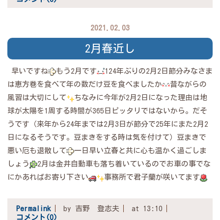
2021.02.03
2月春近し
早いですね
もう2月です
124年ぶりの2月2日節分みなさま
は恵方巻を食べて年の数だけ豆を食べましたか
昔ながらの
風習は大切にして
ちなみに今年が2月2日になった理由は地
球が太陽を1周する時間が365日ピッタリではないから。だそ
うです（来年から24年までは2月3日が節分で25年にまた2月2
日になるそうです。豆まきをする時は気を付けて）豆まきで
悪い厄も退散して
一日早い立春と共に心も温かく過ごしま
しょう
2月は金井自動車も落ち着いているのでお車の事でな
にかあればお寄り下さい
事務所で君子蘭が咲いてます
Permalink
by 吉野 登志夫
at 13:10
コメント(0)