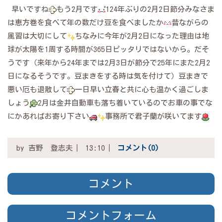
早いですね
もう2月です
124年ぶりの2月2日節分みなさま
は恵方巻を食べて年の数だけ豆を食べましたか
昔ながらの
風習は大切にして
ちなみに今年が2月2日になった理由は地
球が太陽を1周する時間が365日ピッタリではないから。だそ
うです（来年から24年までは2月3日が節分で25年にまた2月2
日になるそうです。豆まきをする時は気を付けて）豆まきで
悪い厄も退散して
一日早い立春と共に心も温かく過ごしま
しょう
2月は金井自動車も落ち着いているのでお車の事でな
にかあればお寄り下さい
事務所で君子蘭が咲いてます
by
吉野 登志夫
13:10
コメント(0)
コメント
コメントフォーム