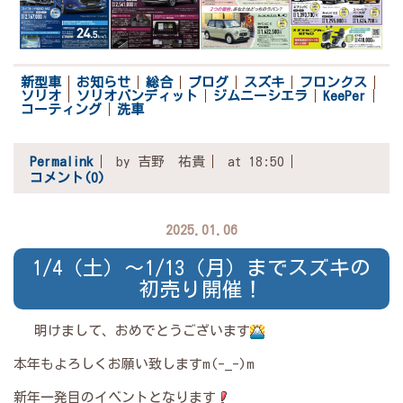
新型車
お知らせ
総合
ブログ
スズキ
フロンクス
ソリオ
ソリオバンディット
ジムニーシエラ
KeePer
コーティング
洗車
Permalink
by 吉野 祐貴
at 18:50
コメント(0)
2025.01.06
1/4（土）～1/13（月）までスズキの
初売り開催！
明けまして、おめでとうございます
本年もよろしくお願い致しますm(-_-)m
新年一発目のイベントとなります