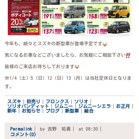
今年も、続々とスズキの新型車が登場予定です
気になるお車などございましたら、お気軽にご相談下さい
皆様のご来店お待ちしております
※1/4（土）5（日）12（日）13（月）は当社定休日となりま
す。
スズキ
初売り
フロンクス
ソリオ
ソリオバンディット
ジムニー
ジムニーシエラ
お正月
新年
お知らせ
ブログ
新型車
総合
Permalink
by 吉野 祐貴
at 08:30
コメント(0)