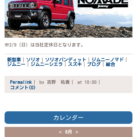
※2/9（日）は当社定休日となります。
新型車
ソリオ
ソリオバンディット
ジムニーノマド
ジムニー
ジムニーシエラ
スズキ
ブログ
総合
Permalink
by 吉野 祐貴
at 10:00
コメント(0)
カレンダー
«
»
8月